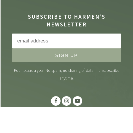
SUBSCRIBE TO HARMEN’S
NEWSLETTER
SIGN UP
Four letters a year. No spam, no sharing of data — unsubscribe
anytime.
Credits
|
Disclaimer
|
Privacy
|
Terms & Conditions
|
Press Kit
All rights reserved. Harmen Fraanje ©
2026