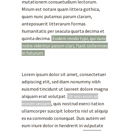
mutationem consuetudium lectorum.
Mirum est notare quam littera gothica,
quam nunc putamus parum claram,
anteposuerit litterarum formas
humanitatis per seacula quarta decima et
quinta decima.
Eodem modo typi, qui nunc
nobis videntur parum clari, fiant sollemnes
in futurum.
Lorem ipsum dolor sit amet, consectetuer
adipiscing elit, sed diam nonummy nibh
euismod tincidunt ut laoreet dolore magna
aliquam erat volutpat.
Ut wisi enim ad
minim veniam
, quis nostrud exerci tation
ullamcorper suscipit lobortis nisl ut aliquip
ex ea commodo consequat. Duis autem vel
eum iriure dolor in hendrerit in vulputate