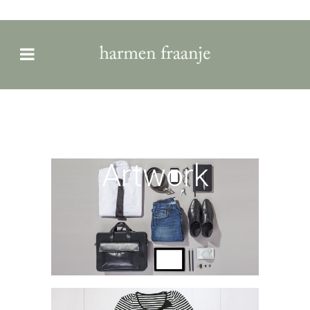
Mother
Volcano
Artwork