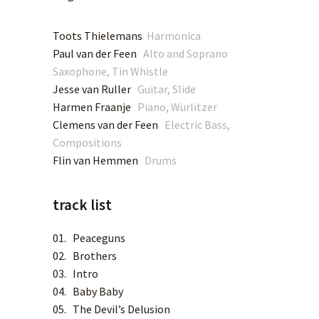
Toots Thielemans
Harmonica
Paul van der Feen
Alto and Soprano
Saxophone, Tin Whistle
Jesse van Ruller
Guitar, Slide
Harmen Fraanje
Piano, Wurlitzer
Clemens van der Feen
Electric Bass,
Compositions
Flin van Hemmen
Drums
track list
01. Peaceguns
02. Brothers
03. Intro
04. Baby Baby
05. The Devil’s Delusion