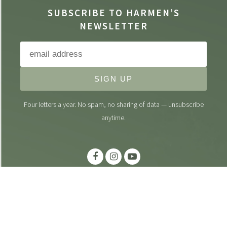
SUBSCRIBE TO HARMEN’S
NEWSLETTER
SIGN UP
Four letters a year. No spam, no sharing of data — unsubscribe
anytime.
Credits
|
Disclaimer
|
Privacy
|
Terms & Conditions
|
Press Kit
All rights reserved. Harmen Fraanje ©
2026