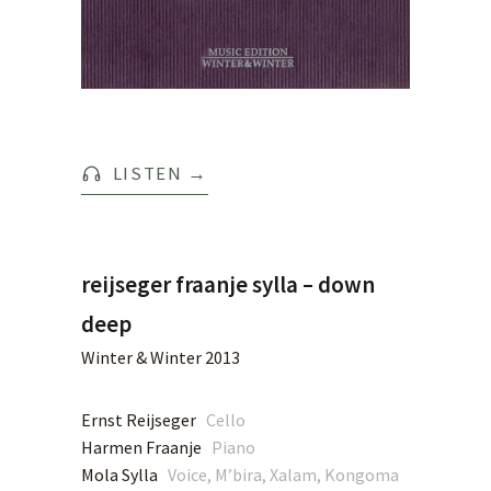
LISTEN
→
reijseger fraanje sylla – down
deep
Winter & Winter 2013
Ernst Reijseger
Cello
Harmen Fraanje
Piano
Mola Sylla
Voice, M’bira, Xalam, Kongoma