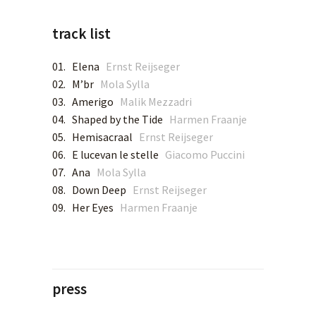
track list
SPOTIFY
01. Elena
Ernst Reijseger
APPLE MUSIC
02. M’br
Mola Sylla
03. Amerigo
Malik Mezzadri
DEEZER
04. Shaped by the Tide
Harmen Fraanje
05. Hemisacraal
Ernst Reijseger
TIDAL
06. E lucevan le stelle
Giacomo Puccini
07. Ana
Mola Sylla
YOUTUBE MUSIC
08. Down Deep
Ernst Reijseger
09. Her Eyes
Harmen Fraanje
AMAZON MUSIC
QOBUZ
press